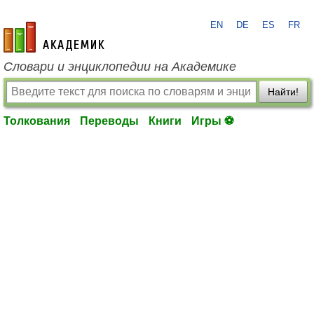
EN
DE
ES
FR
academic.ru
Словари и энциклопедии на Академике
Найти!
Толкования
Переводы
Книги
Игры ⚽