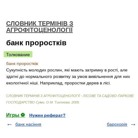
СЛОВНИК ТЕРМІНІВ З
АГРОФІТОЦЕНОЛОГІЇ
банк проростків
Толкование
банк проростків
Сукупність молодих рослин, які мають затримку в рості, але
здатні до нормального розвитку за умов вивільнення для них
екологічної ніші. Наприклад, проростки дерев в лісі.
СЛОВНИК ТЕРМІНІВ З АГРОФІТОЦЕНОЛОГІЇ - ЛІСОВЕ ТА САДОВО-ПАРКОВЕ
ГОСПОДАРСТВО Суми
.
О.М. Тихонова
.
2009
.
Игры ⚽
Нужен реферат?
банк насіння
барохорія